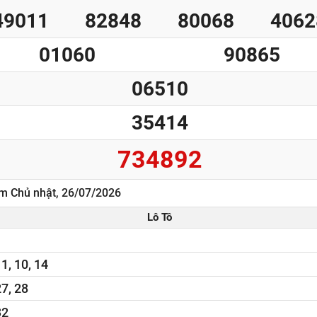
49011
82848
80068
4062
01060
90865
06510
35414
734892
m Chủ nhật, 26/07/2026
Lô Tô
11, 10, 14
27, 28
32