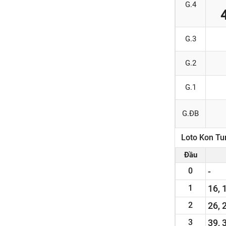
G.4
G.3
G.2
G.1
G.ĐB
Loto Kon Tu
Đầu
0
-
1
16, 
2
26, 
3
39, 