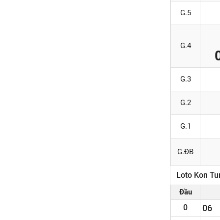
G.5
G.4
G.3
G.2
G.1
G.ĐB
Loto Kon Tu
Đầu
0
06