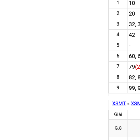
1
10
2
20
3
32,
4
42
5
-
6
60, 
7
79
(2
8
82, 
9
99, 
XSMT
»
XSM
Giải
G.8