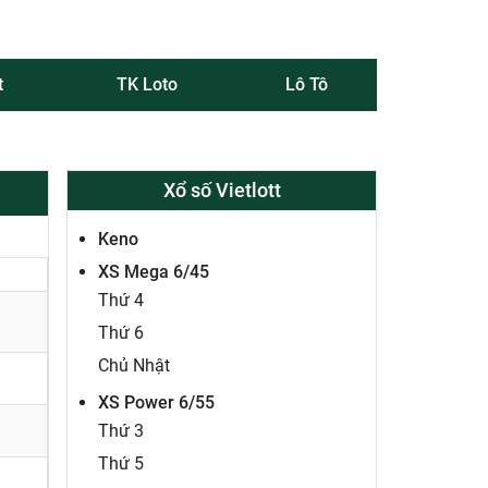
t
TK Loto
Lô Tô
Xổ số Vietlott
Keno
XS Mega 6/45
Thứ 4
Thứ 6
Chủ Nhật
XS Power 6/55
Thứ 3
Thứ 5