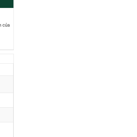
n của