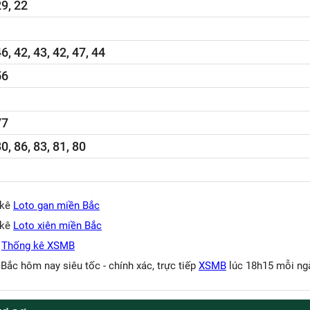
29, 22
46, 42, 43, 42, 47, 44
56
77
80, 86, 83, 81, 80
 kê
Loto gan miền Bắc
 kê
Loto xiên miền Bắc
o
Thống kê XSMB
Bắc hôm nay siêu tốc - chính xác, trực tiếp
XSMB
lúc 18h15 mỗi ng