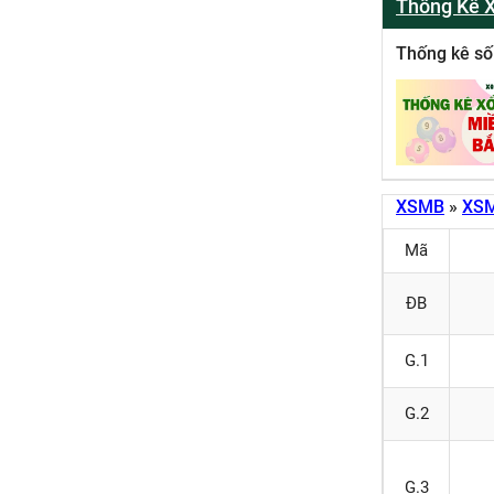
Thống Kê 
Thống kê số
XSMB
»
XSM
Mã
ĐB
G.1
G.2
G.3