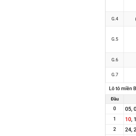
G.4
G.5
G.6
G.7
Lô tô miền 
Đầu
0
05, 
1
10
, 
2
24, 