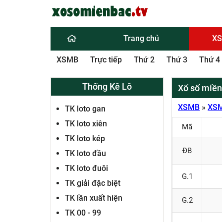
Trang
XSMB
XSMN
XSMT
Vietlott
TK
Lô
chủ
Loto
Tô
Trang chủ
X
XSMB
Trực tiếp
Thứ 2
Thứ 3
Thứ 4
Thống Kê Lô
Xổ số miền
XSMB
»
XSM
TK loto gan
TK loto xiên
Mã
TK loto kép
ĐB
TK loto đầu
TK loto đuôi
G.1
TK giải đặc biệt
TK lần xuất hiện
G.2
TK 00 - 99