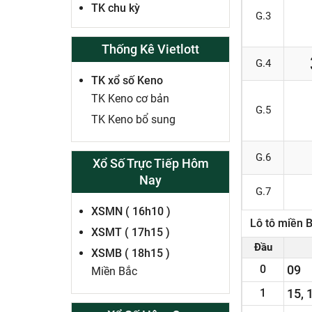
TK chu kỳ
G.3
Thống Kê Vietlott
G.4
TK xổ số Keno
TK Keno cơ bản
G.5
TK Keno bổ sung
G.6
Xổ Số Trực Tiếp Hôm
Nay
G.7
XSMN ( 16h10 )
Lô tô miền 
XSMT ( 17h15 )
Đầu
XSMB ( 18h15 )
0
09
Miền Bắc
1
15, 