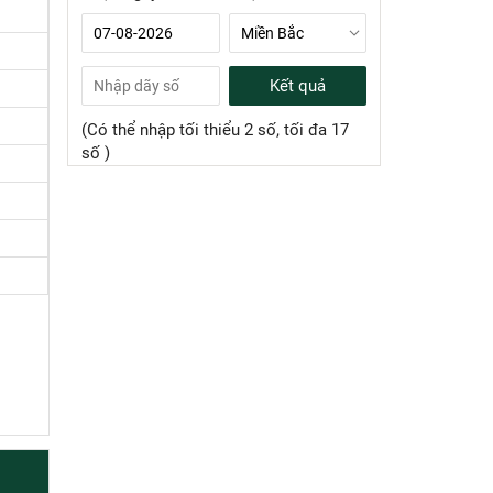
Kết quả
(Có thể nhập tối thiểu 2 số, tối đa 17
số )