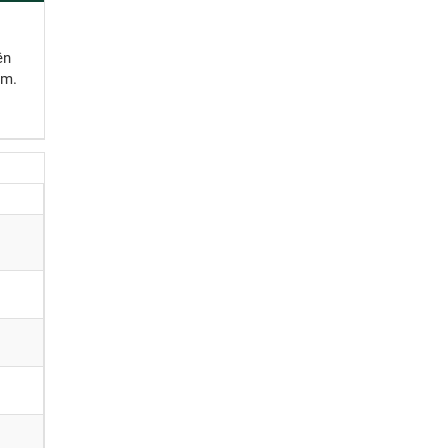
ện
am.