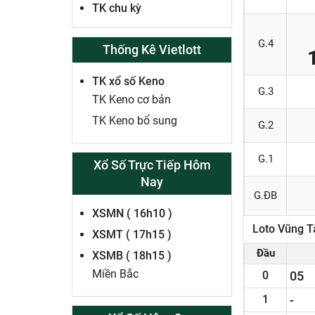
TK chu kỳ
G.4
Thống Kê Vietlott
TK xổ số Keno
G.3
TK Keno cơ bản
TK Keno bổ sung
G.2
G.1
Xổ Số Trực Tiếp Hôm
Nay
G.ĐB
XSMN ( 16h10 )
Loto Vũng T
XSMT ( 17h15 )
Đầu
XSMB ( 18h15 )
Miền Bắc
0
05
1
-