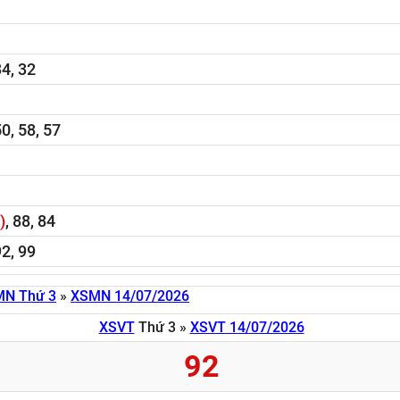
34, 32
50, 58,
57
)
, 88, 84
92, 99
N Thứ 3
»
XSMN 14/07/2026
XSVT
Thứ 3
»
XSVT 14/07/2026
92