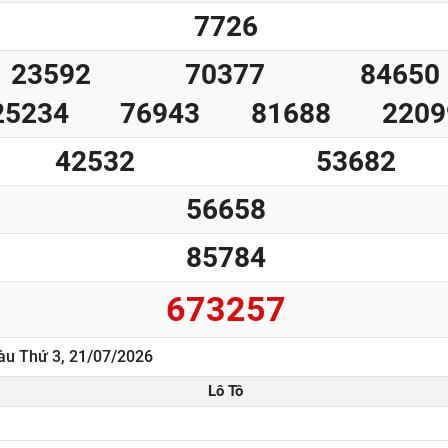
7726
23592
70377
84650
25234
76943
81688
2209
42532
53682
56658
85784
673257
àu Thứ 3, 21/07/2026
Lô Tô