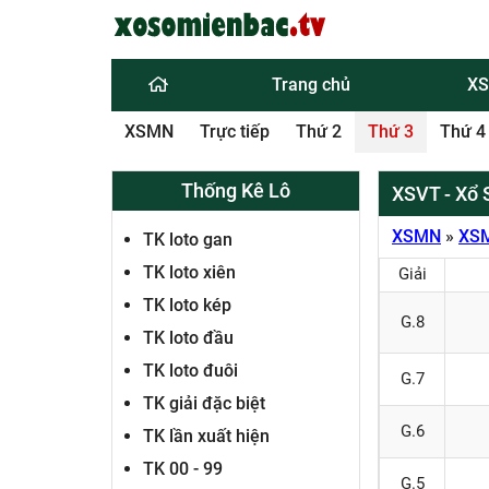
Trang
XSMB
XSMN
XSMT
Vietlott
TK
Lô
chủ
Loto
Tô
Trang chủ
X
XSMN
Trực tiếp
Thứ 2
Thứ 3
Thứ 4
Thống Kê Lô
XSVT - Xổ
XSMN
»
XSM
TK loto gan
TK loto xiên
Giải
TK loto kép
G.8
TK loto đầu
TK loto đuôi
G.7
TK giải đặc biệt
G.6
TK lần xuất hiện
TK 00 - 99
G.5