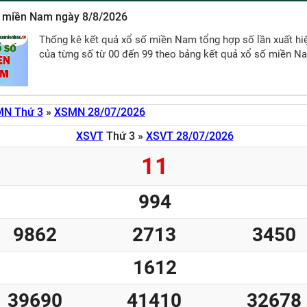
 miền Nam ngày 8/8/2026
Thống kê kết quả xổ số miền Nam tổng hợp số lần xuất hi
của từng số từ 00 đến 99 theo bảng kết quả xổ số miền N
N Thứ 3
»
XSMN 28/07/2026
XSVT
Thứ 3
»
XSVT 28/07/2026
11
994
9862
2713
3450
1612
39690
41410
32678