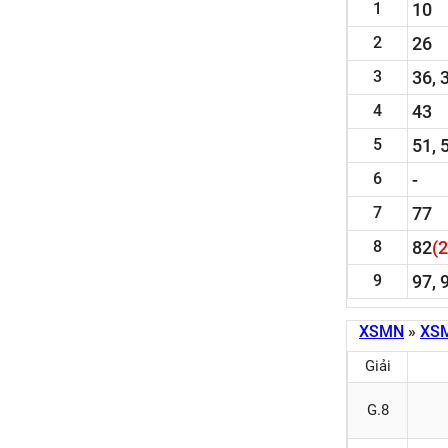
1
10
2
26
3
36, 
4
43
5
51, 
6
-
7
77
8
82
(2
9
97, 
XSMN
»
XSM
Giải
G.8