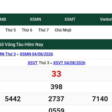
SMB
XSMN
XSMT
Vietlot
Thứ 5
Thứ 6
Thứ 7
Chủ Nhật
 Số Vũng Tàu Hôm Nay
N Thứ 3
»
XSMN 04/08/2026
XSVT
Thứ 3
»
XSVT 04/08/2026
33
398
5442
2737
7140
0559