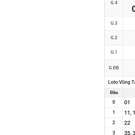
G.4
G.3
G.2
G.1
G.ĐB
Loto Vũng T
Đầu
0
01
1
11, 
2
22
3
35,